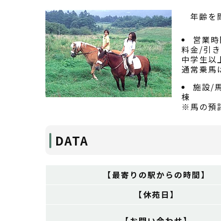
年齢を問
営業時
料金/引き
中学生以上
通常乗馬
施設/
棟
※馬の預
DATA
【最寄りの駅からの時間】
【休苑日】
【お問い合わせ】