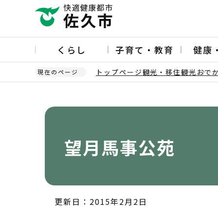
こ
の
ペ
ー
くらし
子育て・教育
健康
ジ
の
トップページ
観光・移住
観光
おで
現在のページ
先
頭
本
で
文
す
こ
こ
か
望月馬事公苑
ら
更新日：2015年2月2日