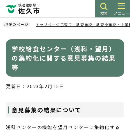
こ
の
検索
メニュー
ペ
ー
現在のページ
トップページ
子育て・教育
学校・教育
小学校・中学
ジ
本
の
文
先
学校給食センター（浅科・望月）
こ
頭
こ
の集約化に関する意見募集の結果
で
か
等
す
ら
更新日：2023年2月15日
意見募集の結果について
浅科センターの機能を望月センターに集約化する