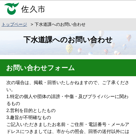
こ
このページの本文へ移動
の
ペ
トップページ
下水道課へのお問い合わせ
ー
ジ
本
下水道課へのお問い合わせ
の
文
先
こ
頭
こ
で
か
お問い合わせフォーム
す
ら
次の場合は、掲載・回答いたしかねますので、ご了承くださ
い。
1.特定の個人や団体の誹謗・中傷・及びプライバシーに関わ
るもの
2.営利を目的としたもの
3.趣旨が不明確なもの
ご記入いただきましたお名前・ご住所・電話番号・メールア
ドレスにつきましては、市からの照会、回答の送付以外には