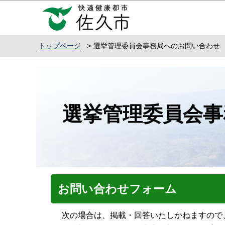
こ
の
ペ
トップページ
選挙管理委員会事務局へのお問い合わせ
ー
ジ
本
の
文
先
こ
頭
選挙管理委員会事
こ
で
か
す
ら
お問い合わせフォーム
次の場合は、掲載・回答いたしかねますので