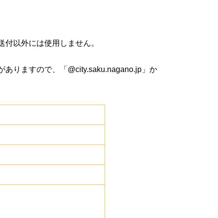
送付以外には使用しません。
、「@city.saku.nagano.jp」か