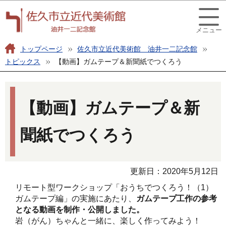
こ
このページの本文へ移動
の
メニュー
ペ
ー
トップページ
佐久市立近代美術館 油井一二記念館
ジ
トピックス
【動画】ガムテープ＆新聞紙でつくろう
の
本
先
文
頭
【動画】ガムテープ＆新
こ
で
こ
す
聞紙でつくろう
か
ら
更新日：2020年5月12日
リモート型ワークショップ「おうちでつくろう！（1）
ガムテープ編」の実施にあたり、
ガムテープ工作の参考
となる動画を制作・公開しました。
岩（がん）ちゃんと一緒に、楽しく作ってみよう！