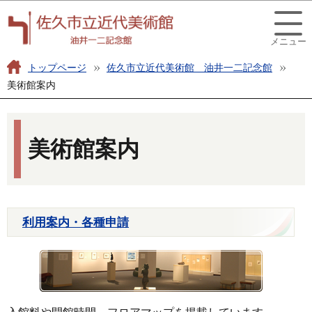
こ
このページの本文へ移動
の
メニュー
ペ
ー
トップページ
佐久市立近代美術館 油井一二記念館
ジ
美術館案内
の
本
先
文
頭
美術館案内
こ
で
こ
す
か
ら
利用案内・各種申請