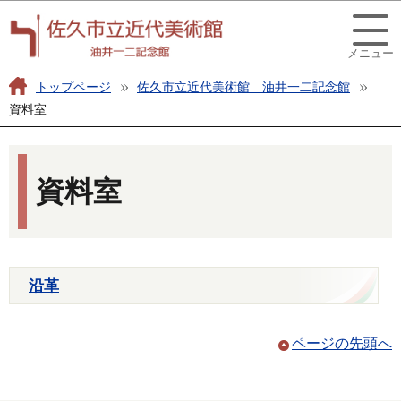
こ
このページの本文へ移動
の
メニュー
ペ
ー
トップページ
佐久市立近代美術館 油井一二記念館
ジ
資料室
の
本
先
文
頭
資料室
こ
で
こ
す
か
ら
沿革
ページの先頭へ