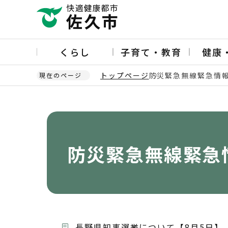
こ
の
ペ
ー
くらし
子育て・教育
健康
ジ
の
トップページ
防災緊急無線緊急情
現在のページ
先
頭
本
で
文
す
こ
こ
か
防災緊急無線緊急
ら
長野県知事選挙について【8月5日】