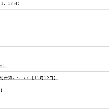
1月13日】
】
日】
前告知について【11月12日】
日】