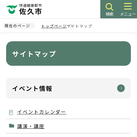
こ
の
検索
メニュー
ペ
ー
現在のページ
トップページ
サイトマップ
ジ
本
の
文
先
こ
サイトマップ
頭
こ
で
か
す
ら
イベント情報
イベントカレンダー
講演・講座