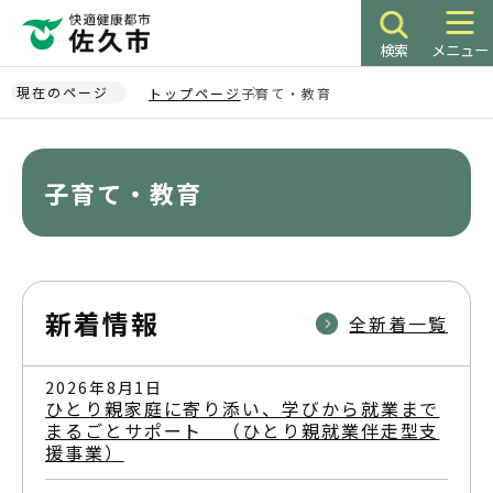
こ
の
検索
メニュー
ペ
ー
現在のページ
トップページ
子育て・教育
ジ
本
の
文
先
こ
子育て・教育
頭
こ
で
か
す
ら
新着情報
全新着一覧
2026年8月1日
ひとり親家庭に寄り添い、学びから就業まで
まるごとサポート （ひとり親就業伴走型支
援事業）