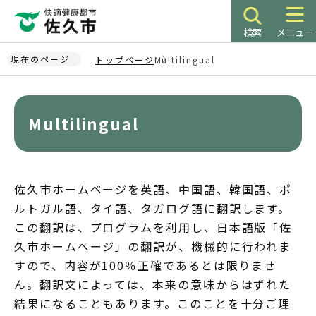
こ
の
検索
メニュー
ペ
ー
現在のページ
トップページ
Multilingual
ジ
本
の
文
先
こ
Multilingual
頭
こ
で
か
す
ら
佐久市ホームページを英語、中国語、韓国語、ポ
ルトガル語、タイ語、タガログ語に翻訳します。
この翻訳は、プログラムを利用し、日本語版「佐
久市ホームページ」の翻訳が、機械的に行われま
すので、内容が100％正確であるとは限りませ
ん。翻訳文によっては、本来の意味からはずれた
結果になることもあります。このことを十分ご理