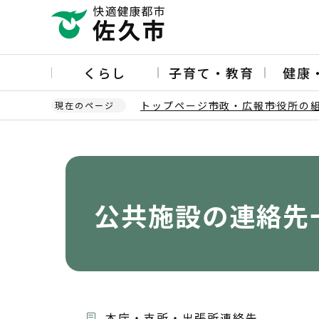
こ
の
ペ
ー
くらし
子育て・教育
健康
ジ
の
トップページ
市政・広報
市役所の
現在のページ
先
頭
本
で
文
す
こ
こ
か
公共施設の連絡先
ら
本庁・支所・出張所連絡先