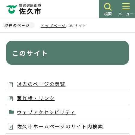
こ
の
検索
メニュー
ペ
ー
現在のページ
トップページ
このサイト
ジ
本
の
文
先
こ
このサイト
頭
こ
で
か
す
ら
過去のページの閲覧
著作権・リンク
ウェブアクセシビリティ
佐久市ホームページのサイト内検索