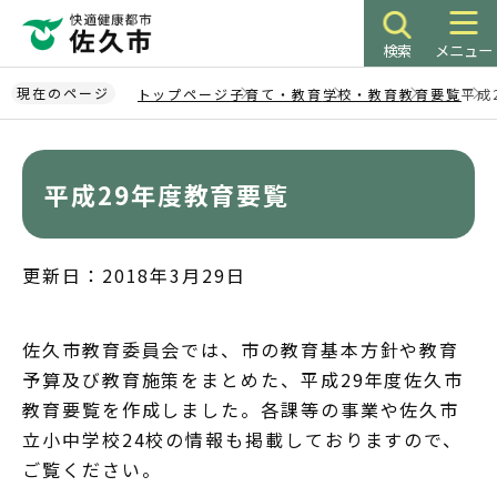
こ
の
検索
メニュー
ペ
ー
現在のページ
トップページ
子育て・教育
学校・教育
教育要覧
平成
ジ
本
の
文
先
こ
平成29年度教育要覧
頭
こ
で
か
す
ら
更新日：2018年3月29日
佐久市教育委員会では、市の教育基本方針や教育
予算及び教育施策をまとめた、平成29年度佐久市
教育要覧を作成しました。各課等の事業や佐久市
立小中学校24校の情報も掲載しておりますので、
ご覧ください。