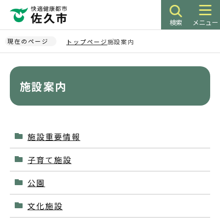
こ
の
検索
メニュー
ペ
ー
現在のページ
トップページ
施設案内
ジ
本
の
文
先
こ
施設案内
頭
こ
で
か
す
ら
施設重要情報
子育て施設
公園
文化施設