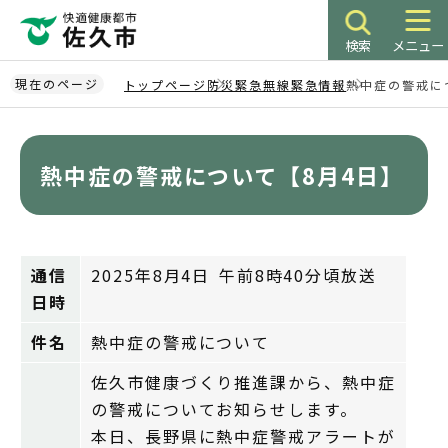
こ
の
検索
メニュー
ペ
ー
現在のページ
トップページ
防災緊急無線緊急情報
熱中症の警戒に
ジ
本
の
文
先
こ
熱中症の警戒について【8月4日】
頭
こ
で
か
す
ら
通信
2025年8月4日 午前8時40分頃放送
日時
件名
熱中症の警戒について
佐久市健康づくり推進課から、熱中症
の警戒についてお知らせします。
本日、長野県に熱中症警戒アラートが