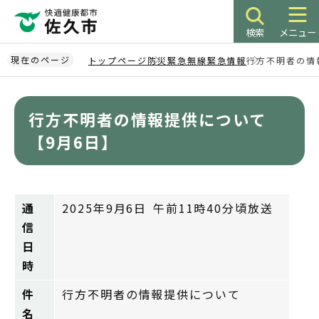
こ
の
検索
メニュー
ペ
ー
現在のページ
トップページ
防災緊急無線緊急情報
行方不明者の情
ジ
本
の
文
先
行方不明者の情報提供について
こ
頭
こ
【9月6日】
で
か
す
ら
通
2025年9月6日 午前11時40分頃放送
信
日
時
件
行方不明者の情報提供について
名