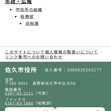
市政・広報
市役所の組織
総務部
収税課
このサイトについて
個人情報の取扱いについて
リンク集
市へのお問い合わせ
佐久市役所
法人番号：2000020202177
住所
〒385-8501 長野県佐久市中込3056
電話番号
0267-62-2111
（代表）
ファックス
0267-63-1680
（総務部）