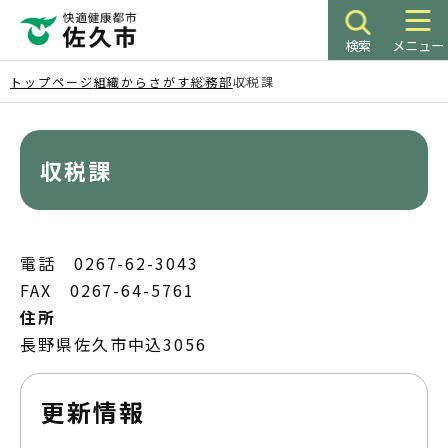
こ
の
検索
メニュー
ペ
ー
トップページ
組織からさがす
総務部
収税課
ジ
本
の
文
先
こ
収税課
頭
こ
で
か
す
ら
電話 0267-62-3043
FAX 0267-64-5761
住所
長野県佐久市中込3056
更新情報