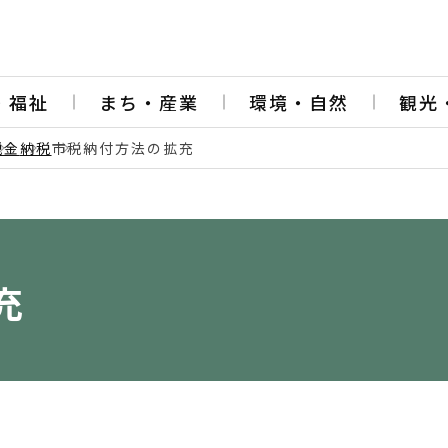
・福祉
まち・産業
環境・自然
観光
税金
納税
市税納付方法の拡充
充