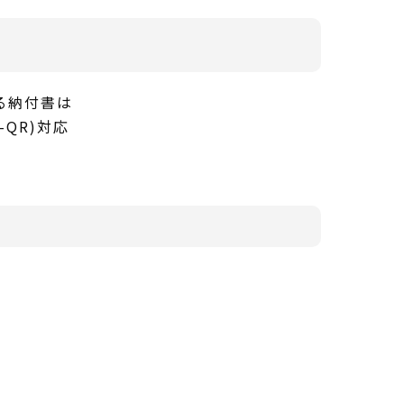
る納付書は
QR)対応
。