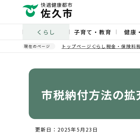
こ
の
ペ
ー
くらし
子育て・教育
健康
ジ
の
トップページ
くらし
税金・保険料
現在のページ
先
頭
本
で
文
す
こ
こ
か
市税納付方法の拡
ら
更新日：2025年5月23日