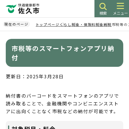
こ
の
検索
メニュー
ペ
ー
現在のページ
トップページ
くらし
税金・保険料
税金
納税
市税等の
ジ
本
の
文
先
市税等のスマートフォンアプリ納
こ
頭
こ
付
で
か
す
ら
更新日：2025年3月28日
納付書のバーコードをスマートフォンのアプリで
読み取ることで、金融機関やコンビニエンススト
アに出向くことなく市税などの納付が可能です。
対象税目・料金