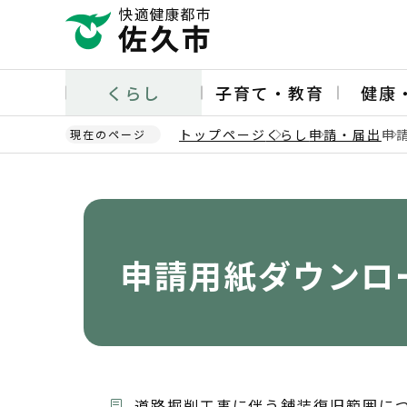
こ
の
ペ
ー
くらし
子育て・教育
健康
ジ
の
トップページ
くらし
申請・届出
申
現在のページ
先
頭
本
で
文
す
こ
こ
か
申請用紙ダウンロ
ら
道路掘削工事に伴う舗装復旧範囲に