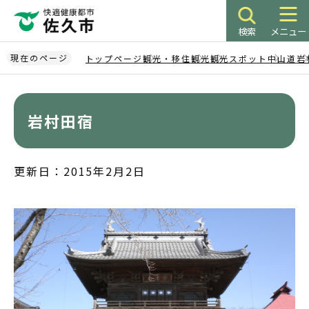
こ
の
検索
メニュー
ペ
ー
現在のページ
トップページ
観光・移住
観光
観光スポット
中山道
岩
ジ
本
の
文
先
こ
岩村田宿
頭
こ
で
か
す
ら
更新日：2015年2月2日