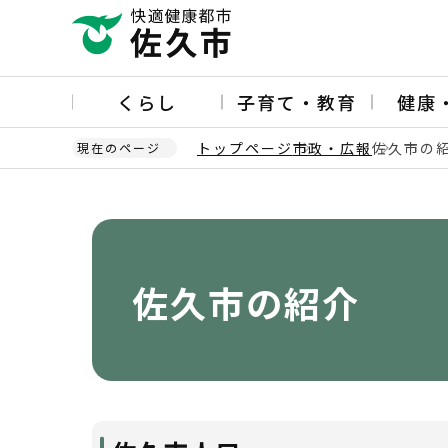
こ
の
ペ
ー
くらし
子育て・教育
健康
ジ
の
トップページ
市政・広報
佐久市の
現在のページ
先
頭
本
で
文
す
こ
こ
か
佐久市の紹介
ら