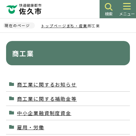
こ
の
検索
メニュー
ペ
ー
現在のページ
トップページ
まち・産業
商工業
ジ
本
の
文
先
こ
商工業
頭
こ
で
か
す
ら
商工業に関するお知らせ
商工業に関する補助金等
中小企業融資制度資金
雇用・労働