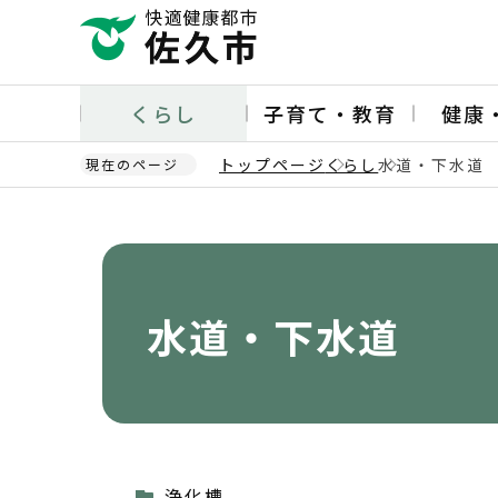
こ
の
ペ
ー
くらし
子育て・教育
健康
ジ
の
トップページ
くらし
水道・下水道
現在のページ
先
頭
本
で
文
す
こ
こ
か
水道・下水道
ら
浄化槽