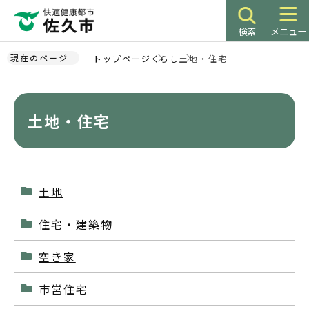
こ
の
検索
メニュー
ペ
ー
現在のページ
トップページ
くらし
土地・住宅
ジ
本
の
文
先
こ
土地・住宅
頭
こ
で
か
す
ら
土地
住宅・建築物
空き家
市営住宅