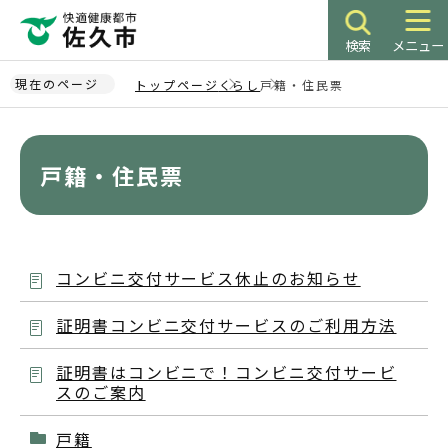
こ
の
検索
メニュー
ペ
ー
現在のページ
トップページ
くらし
戸籍・住民票
ジ
本
の
文
先
こ
戸籍・住民票
頭
こ
で
か
す
ら
コンビニ交付サービス休止のお知らせ
証明書コンビニ交付サービスのご利用方法
証明書はコンビニで！コンビニ交付サービ
スのご案内
戸籍