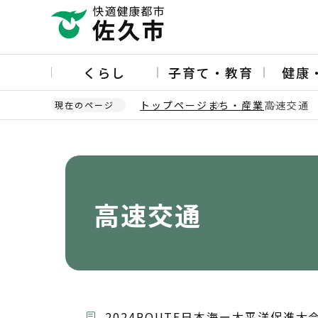
こ
の
ペ
ー
くらし
子育て・教育
健康
ジ
の
トップページ
まち・産業
高速交通
現在のページ
先
頭
本
で
文
す
こ
こ
か
高速交通
ら
2024ROUTE日本海ー太平洋促進