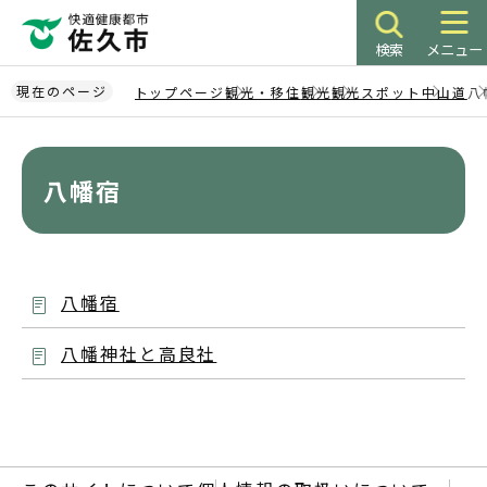
こ
の
検索
メニュー
ペ
ー
現在のページ
トップページ
観光・移住
観光
観光スポット
中山道
八
ジ
本
の
文
先
こ
八幡宿
頭
こ
で
か
す
ら
八幡宿
八幡神社と高良社