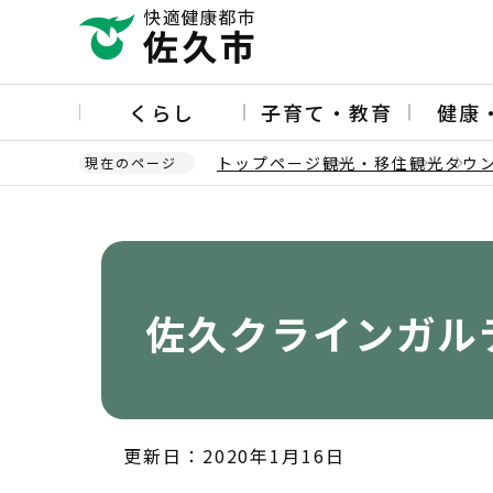
こ
の
ペ
ー
くらし
子育て・教育
健康
ジ
の
トップページ
観光・移住
観光
タウ
現在のページ
先
頭
本
で
文
す
こ
こ
か
佐久クラインガル
ら
更新日：2020年1月16日