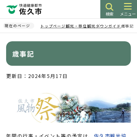
こ
の
検索
メニュー
ペ
ー
現在のページ
トップページ
観光・移住
観光
タウンガイド
歳事記
ジ
本
の
文
先
こ
歳事記
頭
こ
で
か
す
ら
更新日：2024年5月17日
年間の行事・イベント等の予定は、
佐久市観光協