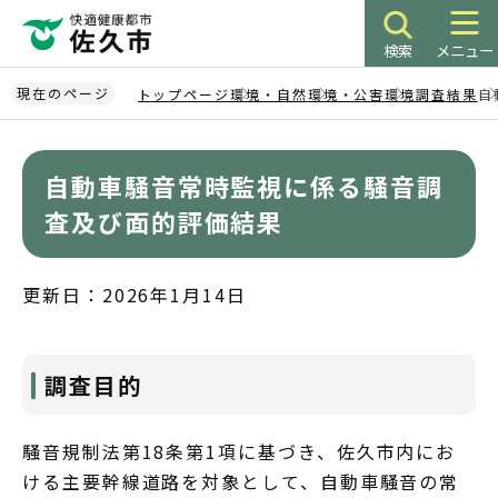
こ
の
検索
メニュー
ペ
ー
現在のページ
トップページ
環境・自然
環境・公害
環境調査結果
自
ジ
本
の
文
先
自動車騒音常時監視に係る騒音調
こ
頭
こ
査及び面的評価結果
で
か
す
ら
更新日：2026年1月14日
調査目的
騒音規制法第18条第1項に基づき、佐久市内にお
ける主要幹線道路を対象として、自動車騒音の常