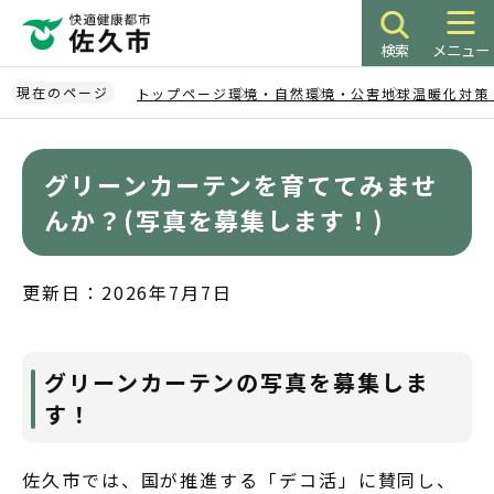
こ
の
検索
メニュー
ペ
ー
現在のページ
トップページ
環境・自然
環境・公害
地球温暖化対策
ジ
本
の
文
先
グリーンカーテンを育ててみませ
こ
頭
こ
んか？(写真を募集します！)
で
か
す
ら
更新日：2026年7月7日
グリーンカーテンの写真を募集しま
す！
佐久市では、国が推進する「デコ活」に賛同し、