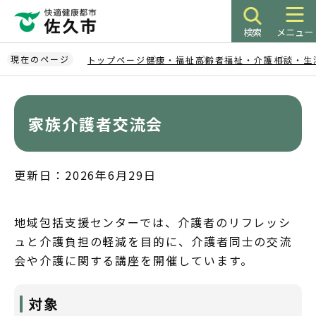
こ
の
検索
メニュー
ペ
ー
現在のページ
トップページ
健康・福祉
高齢者福祉・介護
相談・生
ジ
本
の
文
先
こ
家族介護者交流会
頭
こ
で
か
す
ら
更新日：2026年6月29日
地域包括支援センターでは、介護者のリフレッシ
ュと介護負担の軽減を目的に、介護者同士の交流
会や介護に関する講座を開催しています。
対象