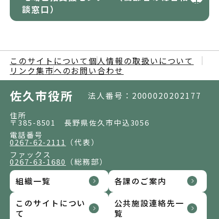
談窓口）
このサイトについて
個人情報の取扱いについて
リンク集
市へのお問い合わせ
佐久市役所
法人番号：2000020202177
住所
〒385-8501 長野県佐久市中込3056
電話番号
0267-62-2111
（代表）
ファックス
0267-63-1680
（総務部）
組織一覧
各課のご案内
このサイトについ
公共施設連絡先一
て
覧