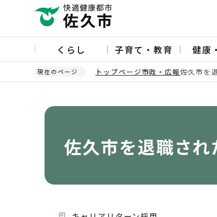
こ
の
ペ
ー
くらし
子育て・教育
健康
ジ
の
トップページ
市政・広報
佐久市を
現在のページ
先
頭
本
で
文
す
こ
こ
か
佐久市を退職され
ら
キャリアリターン採用