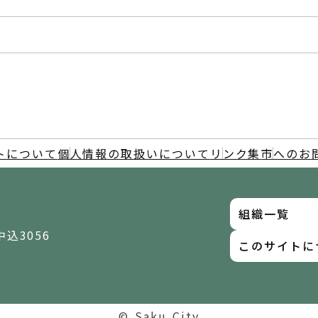
トについて
個人情報の取扱いについて
リンク集
市へのお
組織一覧
中込3056
このサイトに
© Saku City