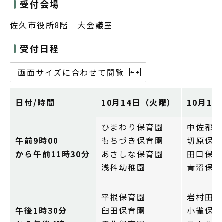
受付会場
佐久市役所8階 大会議室
受付日程
画面サイズに合わせて閲覧
日付/時間
10月14日（火曜）
10月1
ひまわり保育園
中佐都
午前9時00
もちづき保育園
切原保
から午前11時30分
あさしな保育園
田口保
浅科幼稚園
青沼保
平根保育園
岩村田
午後1時30分
臼田保育園
小雀保