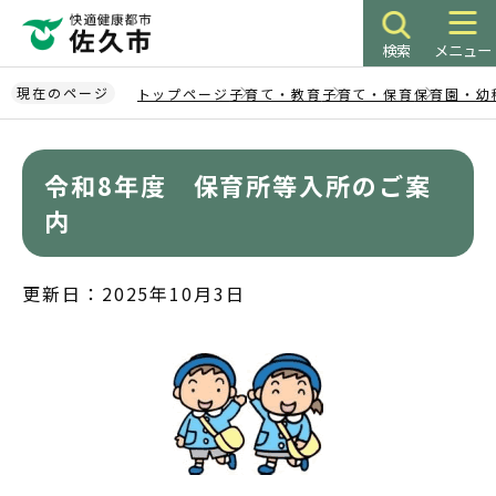
こ
の
検索
メニュー
ペ
ー
現在のページ
トップページ
子育て・教育
子育て・保育
保育園・幼
ジ
本
の
文
先
令和8年度 保育所等入所のご案
こ
頭
こ
内
で
か
す
ら
更新日：2025年10月3日