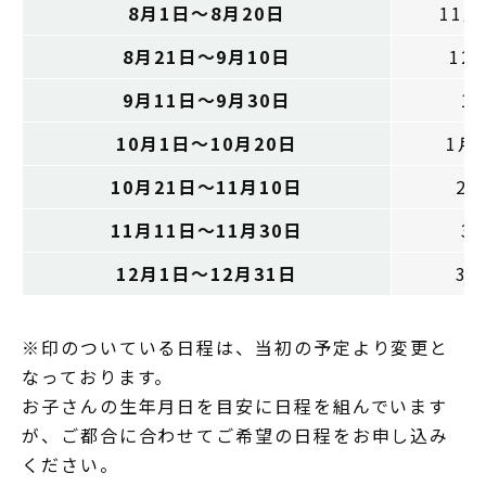
8月1日～8月20日
11
8月21日～9月10日
12
9月11日～9月30日
1
10月1日～10月20日
1月
10月21日～11月10日
2
11月11日～11月30日
3
12月1日～12月31日
3
※印のついている日程は、当初の予定より変更と
なっております。
お子さんの生年月日を目安に日程を組んでいます
が、ご都合に合わせてご希望の日程をお申し込み
ください。