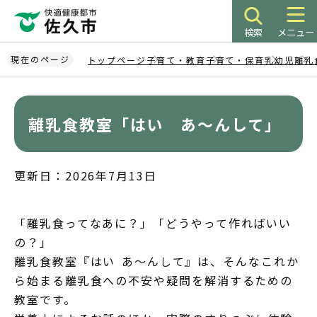
こ
の
検索
メニュー
ペ
ー
現在のページ
トップページ
子育て・教育
子育て・保育
乳幼児
離乳
ジ
本
の
文
先
こ
離乳食教室「はい あ～んして」
頭
こ
で
か
す
ら
更新日：2026年7月13日
「離乳食ってなあに？」「どうやって作ればいい
の？」
離乳食教室『はい あ～んして』は、そんなこれか
ら始まる離乳食への不安や疑問を解消するための
教室です。