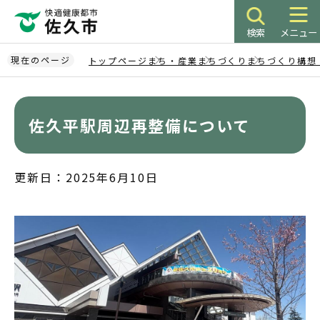
こ
の
検索
メニュー
ペ
ー
現在のページ
トップページ
まち・産業
まちづくり
まちづくり構想
ジ
本
の
文
先
こ
佐久平駅周辺再整備について
頭
こ
で
か
す
ら
更新日：2025年6月10日