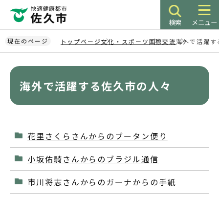
こ
の
検索
メニュー
ペ
ー
現在のページ
トップページ
文化・スポーツ
国際交流
海外で活躍す
ジ
本
の
文
先
こ
海外で活躍する佐久市の人々
頭
こ
で
か
す
ら
花里さくらさんからのブータン便り
小坂佑騎さんからのブラジル通信
市川将志さんからのガーナからの手紙