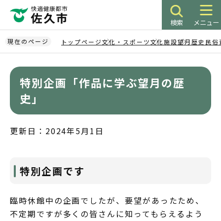
こ
の
検索
メニュー
ペ
ー
現在のページ
トップページ
文化・スポーツ
文化施設
望月歴史民俗
ジ
本
の
文
先
特別企画「作品に学ぶ望月の歴
こ
頭
こ
史」
で
か
す
ら
更新日：2024年5月1日
特別企画です
臨時休館中の企画でしたが、要望があったため、
不定期ですが多くの皆さんに知ってもらえるよう