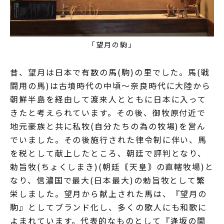
「望月の駒」
昔、望月は日本で有数の馬(駒)の里でした。馬(戦
闘用の馬)は古墳時代の中頃～奈良時代に大陸から
朝鮮半島を経由して渡来人とともに日本に入って
きたと考えられています。その後、御牧原付近で
地元豪族と共に私牧(自分たちの為の牧場)を営ん
でいました。その後施行された律令制に伴い、馬
を税として献上したところ、朝廷で評判となり、
勅旨牧(ちょくしまき)(朝廷｟天皇｠の直轄牧場)と
なり、信濃国で最大(日本最大)の勅旨牧として繁
栄しました。望月から献上された馬は、『望月の
駒』としてブランド化し、多くの歌人にも和歌に
よまれています。代表的なものとして『逢坂の関