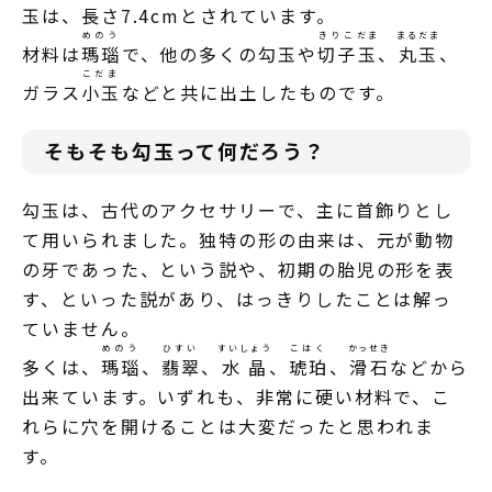
玉は、長さ7.4cmとされています。
めのう
きりこ
だま
まるだま
材料は
瑪瑙
で、他の多くの勾玉や
切子
玉
、
丸玉
、
こだま
ガラス
小玉
などと共に出土したものです。
そもそも勾玉って何だろう？
勾玉は、古代のアクセサリーで、主に首飾りとし
て用いられました。独特の形の由来は、元が動物
の牙であった、という説や、初期の胎児の形を表
す、といった説があり、はっきりしたことは解っ
ていません。
めのう
ひすい
すいしょう
こはく
かっせき
多くは、
瑪瑙
、
翡翠
、
水晶
、
琥珀
、
滑石
などから
出来ています。いずれも、非常に硬い材料で、こ
れらに穴を開けることは大変だったと思われま
す。