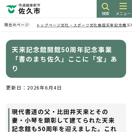
こ
の
検索
メニュー
ペ
ー
現在のページ
トップページ
文化・スポーツ
文化施設
天来記念館
天
ジ
本
の
文
先
天来記念館開館50周年記念事業
こ
頭
こ
「書のまち佐久」ここに「宝」あ
で
か
り
す
ら
更新日：2026年6月4日
現代書道の父・比田井天来とその
妻・小琴を顕彰して建てられた天来
記念館も50周年を迎えました。これ