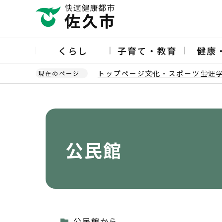
こ
の
ペ
ー
くらし
子育て・教育
健康
ジ
の
トップページ
文化・スポーツ
生涯
現在のページ
先
頭
本
で
文
す
こ
こ
か
公民館
ら
公民館から