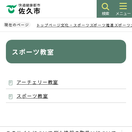
こ
の
検索
メニュー
ペ
ー
現在のページ
トップページ
文化・スポーツ
スポーツ推進
スポーツ
ジ
本
の
文
先
こ
スポーツ教室
頭
こ
で
か
す
ら
アーチェリー教室
スポーツ教室