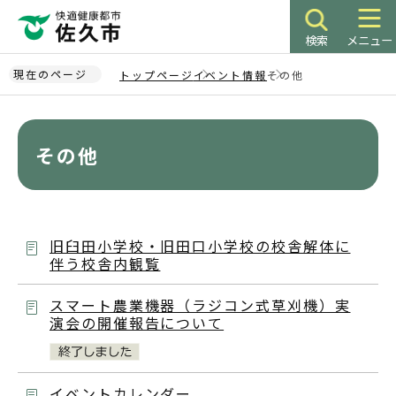
こ
の
検索
メニュー
ペ
ー
現在のページ
トップページ
イベント情報
その他
ジ
本
の
文
先
こ
その他
頭
こ
で
か
す
ら
旧臼田小学校・旧田口小学校の校舎解体に
伴う校舎内観覧
スマート農業機器（ラジコン式草刈機）実
演会の開催報告について
イベントカレンダー