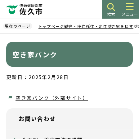
こ
の
検索
メニュー
ペ
ー
現在のページ
トップページ
観光・移住
移住・定住
空き家を探す
空
ジ
本
の
文
先
こ
空き家バンク
頭
こ
で
か
す
ら
更新日：2025年2月28日
空き家バンク（外部サイト）
お問い合わせ