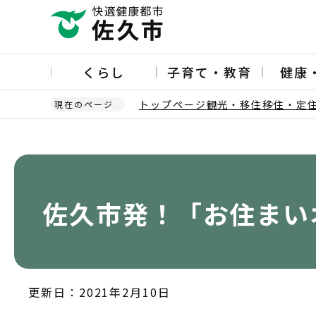
こ
の
ペ
ー
くらし
子育て・教育
健康
ジ
の
トップページ
観光・移住
移住・定
現在のページ
先
頭
本
で
文
す
こ
こ
か
佐久市発！「お住まい
ら
更新日：2021年2月10日