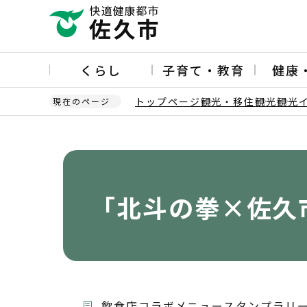
こ
の
ペ
ー
くらし
子育て・教育
健康
ジ
の
トップページ
観光・移住
観光
観光
現在のページ
先
頭
本
で
文
す
こ
こ
か
「北斗の拳×佐久
ら
飲食店コラボメニュースタンプラリ