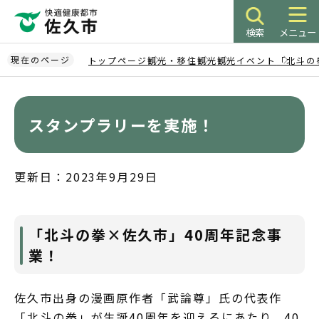
こ
の
検索
メニュー
ペ
ー
現在のページ
トップページ
観光・移住
観光
観光イベント
「北斗の
ジ
本
の
文
先
こ
スタンプラリーを実施！
頭
こ
で
か
す
ら
更新日：2023年9月29日
「北斗の拳×佐久市」40周年記念事
業！
佐久市出身の漫画原作者「武論尊」氏の代表作
「北斗の拳」が生誕40周年を迎えるにあたり、40