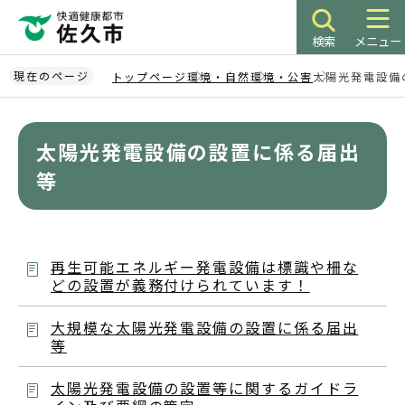
こ
の
検索
メニュー
ペ
ー
現在のページ
トップページ
環境・自然
環境・公害
太陽光発電設備
ジ
本
の
文
先
太陽光発電設備の設置に係る届出
こ
頭
こ
等
で
か
す
ら
再生可能エネルギー発電設備は標識や柵な
どの設置が義務付けられています！
大規模な太陽光発電設備の設置に係る届出
等
太陽光発電設備の設置等に関するガイドラ