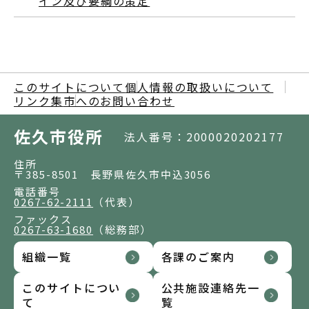
イン及び要綱の策定
このサイトについて
個人情報の取扱いについて
リンク集
市へのお問い合わせ
佐久市役所
法人番号：2000020202177
住所
〒385-8501 長野県佐久市中込3056
電話番号
0267-62-2111
（代表）
ファックス
0267-63-1680
（総務部）
組織一覧
各課のご案内
このサイトについ
公共施設連絡先一
て
覧