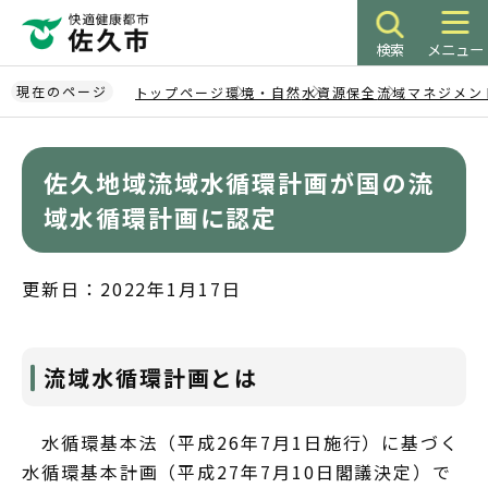
こ
の
検索
メニュー
ペ
ー
現在のページ
トップページ
環境・自然
水資源保全
流域マネジメン
ジ
本
の
文
先
佐久地域流域水循環計画が国の流
こ
頭
こ
域水循環計画に認定
で
か
す
ら
更新日：2022年1月17日
流域水循環計画とは
水循環基本法（平成26年7月1日施行）に基づく
水循環基本計画（平成27年7月10日閣議決定）で